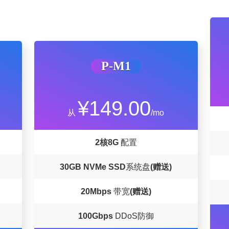
P-M1
¥149.00
从
/mo
2核8G
配置
30GB
NVMe SSD
系统盘
(赠送)
20Mbps
带宽
(赠送)
100Gbps
DDoS防御