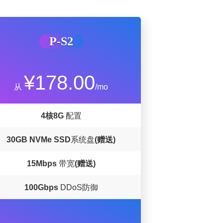
P-S2
¥178.00
从
/mo
4核8G
配置
30GB
NVMe SSD
系统盘
(赠送)
15Mbps
带宽
(赠送)
100Gbps
DDoS防御