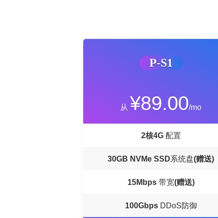
P-S1
¥89.00
从
/mo
2核4G
配置
30GB
NVMe SSD
系统盘
(赠送)
15Mbps
带宽
(赠送)
100Gbps
DDoS防御