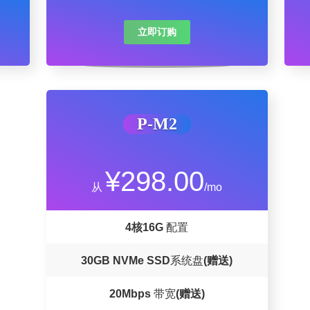
立即订购
P-M2
¥298.00
从
/mo
4核16G
配置
30GB
NVMe SSD
系统盘
(赠送)
20Mbps
带宽
(赠送)