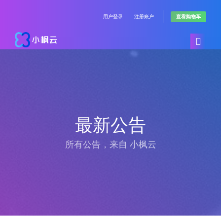
用户登录
注册账户
查看购物车
用户中心
在线购买
最新公告
公告信息
浏览全部
所有公告，来自 小枫云
帮助中心
游戏面板容器服务器
服务监控
通用型VPS(英特尔® 至强® 铂金 8151 @ 4.0GHz)